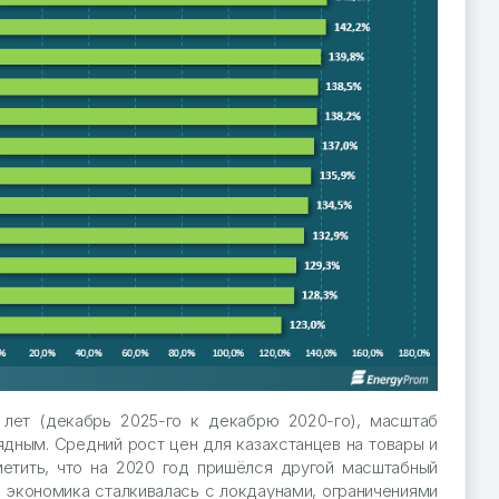
 лет (декабрь 2025-го к декабрю 2020-го), масштаб
дным. Средний рост цен для казахстанцев на товары и
тметить, что на 2020 год пришёлся другой масштабный
а экономика сталкивалась с локдаунами, ограничениями