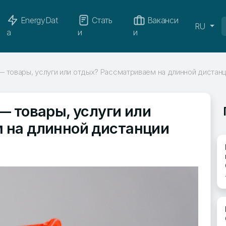
EnergyDat
Стать
Ваканси
RU
a
и
и
 товары, услуги или отдых? Рассматриваем на длинной дистан
— товары, услуги или
 на длинной дистанции