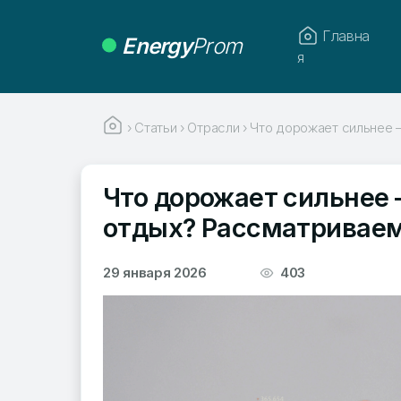
Главна
Energy
Prom
я
›
Статьи
›
Отрасли
›
Что дорожает сильнее —
Что дорожает сильнее 
отдых? Рассматриваем
29 января 2026
403