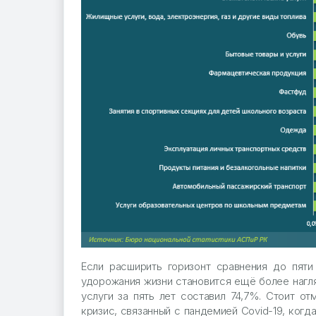
Если расширить горизонт сравнения до пяти
удорожания жизни становится ещё более нагля
услуги за пять лет составил 74,7%. Стоит о
кризис, связанный с пандемией Covid-19, когд