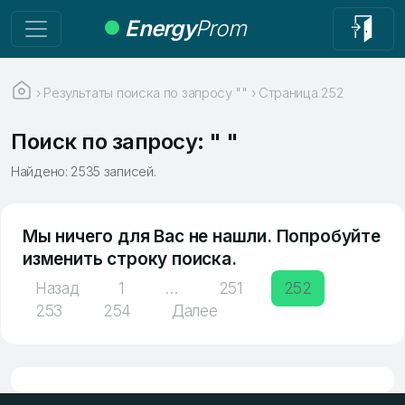
Energy
Prom
›
Результаты поиска по запросу ""
›
Страница 252
Поиск по запросу: " "
Найдено: 2535 записей.
Мы ничего для Вас не нашли. Попробуйте
изменить строку поиска.
Пагинация
Назад
1
…
251
252
записей
253
254
Далее