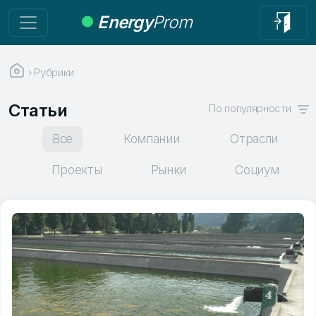
Energy
Prom
›
Рубрики
Статьи
По популярности
Все
Компании
Отрасли
Проекты
Рынки
Социум