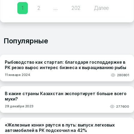
Пагинация
1
2
…
202
Далее
записей
Популярные
Рыбоводство как стартап: благодаря господдержке в
РК резко вырос интерес бизнеса к выращиванию рыбы
11 января 2024
280801
В какие страны Казахстан экспортирует больше всего
муки?
29 декабря 2023
277600
«Железные кони» рвутся в путь: выпуск легковых
автомобилей в РК подскочил на 42%