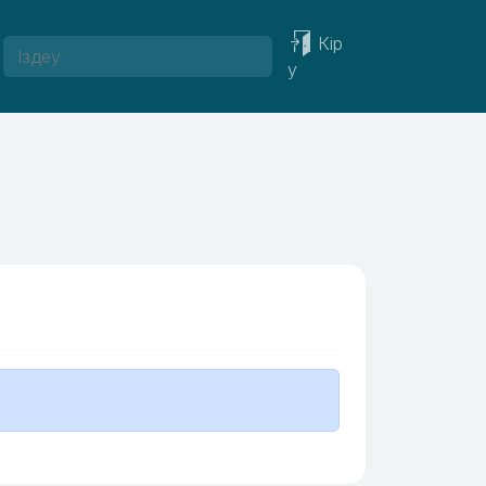
Кір
у