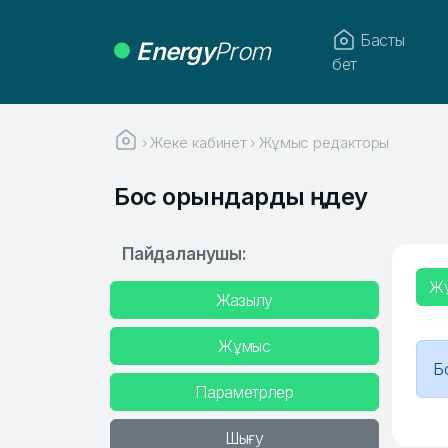
Басты
Energy
Prom
бет
›
Жеке кабинет
›
Жұмыс редакторы
Бос орындарды өңдеу
Пайдаланушы:
Ж
Жазылу
Жұмыс
Б
Параметрлер
Шығу