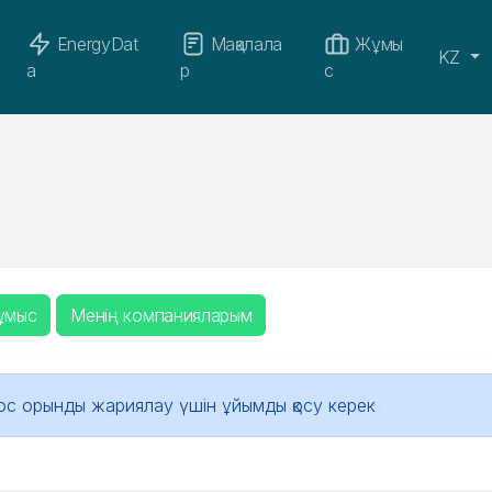
EnergyDat
Мақалала
Жұмы
KZ
a
р
с
ұмыс
Менің компанияларым
ос орынды жариялау үшін ұйымды қосу керек