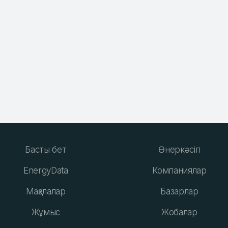
Басты бет
Өнеркәсіп
EnergyData
Компаниялар
Мақалалар
Базарлар
Жұмыс
Жобалар