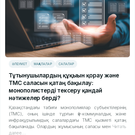
ӘЛЕУМЕТ
МАҚАЛАЛАР
САЛАЛАР
Тұтынушылардың құқығын қорғау және
ТМС саласын қатаң бақылау:
монополистерді тексеру қандай
нәтижелер берді?
Қазақстандағы табиғи монополиялар субъектілерінің
(ТМС), оның ішінде тұрғын үй-коммуналдық және
инфрақұрылымдық салалардағы ТМС қызметі қатаң
бақыланады. Олардың жұмысының сапасы мен
Читать
далее…