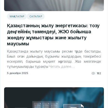
МАҚАЛАЛАР
САЛАЛАР
Қазақстанның жылу энергетикасы: тозу
деңгейінің төмендеуі, ЖЭО бойынша
жөндеу жұмыстары және жылыту
маусымы
Қазақстанда жылыту маусымы ресми түрде басталды.
Биыл оған дайындық бұрынғы жылдардың тәжірибесі
ескеріліп, барынша мұқият жүргізілді. Жаз мезгілінде
тұтынушыларды тұрақты
Читать далее…
5 декабря 2025
182