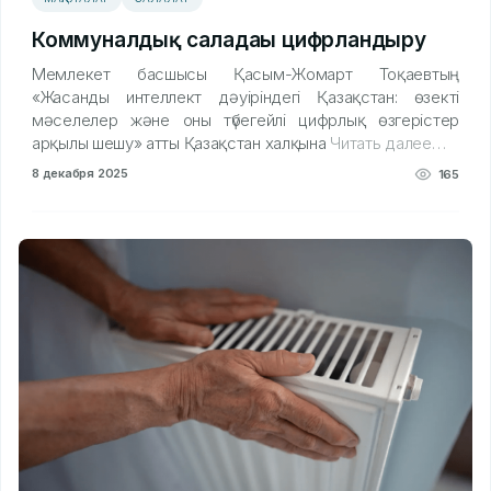
Коммуналдық саладағы цифрландыру
Мемлекет басшысы Қасым-Жомарт Тоқаевтың
«Жасанды интеллект дәуіріндегі Қазақстан: өзекті
мәселелер және оны түбегейлі цифрлық өзгерістер
арқылы шешу» атты Қазақстан халқына
Читать далее…
8 декабря 2025
165