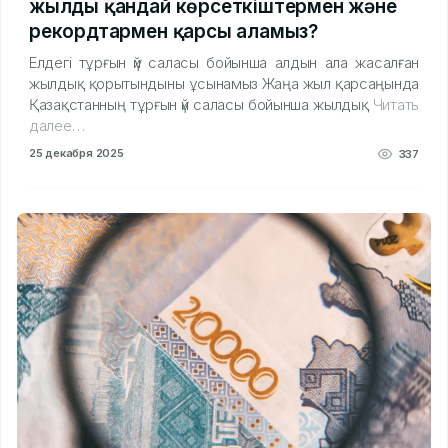
жылды қандай көрсеткіштермен және
рекордтармен қарсы аламыз?
Елдегі тұрғын үй саласы бойынша алдын ала жасалған
жылдық қорытындыны ұсынамыз Жаңа жыл қарсаңында
Қазақстанның тұрғын үй саласы бойынша жылдық
Читать
далее…
25 декабря 2025
337