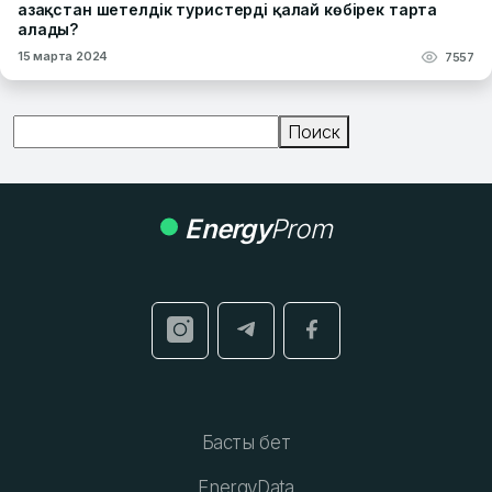
Қазақстан шетелдік туристерді қалай көбірек тарта
алады?
15 марта 2024
7557
Поиск
Поиск
Energy
Prom
Басты бет
EnergyData