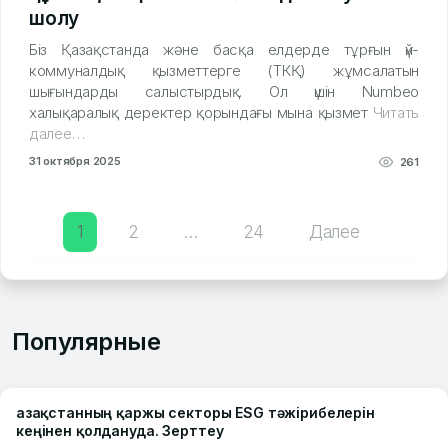
шолу
Біз Қазақстанда және басқа елдерде тұрғын үй-
коммуналдық қызметтерге (ТКҚ) жұмсалатын
шығындарды салыстырдық. Ол үшін Numbeo
халықаралық деректер қорындағы мына қызмет
Читать
далее…
31 октября 2025
261
Posts
1
2
…
24
Далее
pagination
Популярные
Қазақстанның қаржы секторы ESG тәжірибелерін
кеңінен қолдануда. Зерттеу