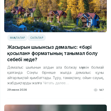
МАҚАЛАЛАР
САЛАЛАР
Жасырын шығынсыз демалыс: «бәрі
қосылған» форматының танымал болу
себебі неде?
Демалыс шығынын алдын ала болжау мүмкін болмай
қалғанда Соңғы бірнеше жылда демалыс құны
айтарлықтай қымбаттады. Тұру, тамақтану, ойын-сауық,
жабдықтарды жалға
Читать далее…
29 июня 2026
147