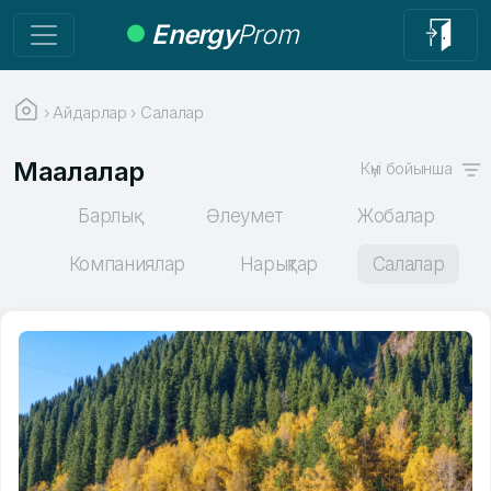
Energy
Prom
›
Айдарлар
›
Салалар
Мақалалар
Күні бойынша
Барлық
Әлеумет
Жобалар
Компаниялар
Нарықтар
Салалар