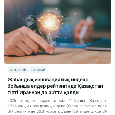
МАҚАЛАЛАР
САЛАЛАР
Жаһандық инновациялық индекс
бойынша елдер рейтингінде Қазақстан
тіпті Ираннан да артта қалды
2025 жылдың қорытындысы бойынша Қазақстан
Жаһандық инновациялық индекс (Global Innovation Index,
GII) рейтингінде 26,3 көрсеткішімен 139 елдің ішінде 81-