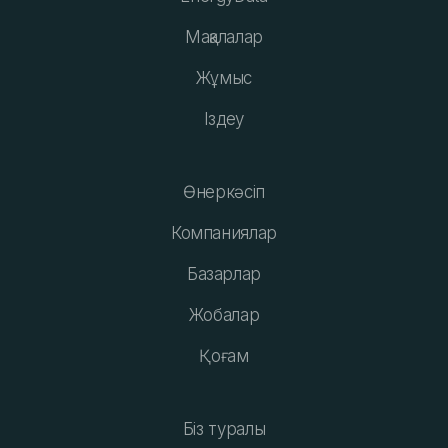
Мақалалар
Жұмыс
Іздеу
Өнеркәсіп
Компаниялар
Базарлар
Жобалар
Қоғам
Біз туралы