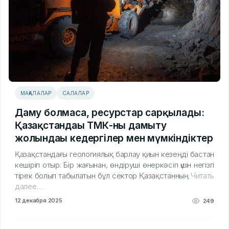
МАҚАЛАЛАР
САЛАЛАР
Даму болмаса, ресурстар сарқылады:
Қазақстандағы ТМК-ны дамыту
жолындағы кедергілер мен мүмкіндіктер
Қазақстандағы геологиялық барлау қиын кезеңді бастан
кешіріп отыр. Бір жағынан, өндіруші өнеркәсіп үшін негізгі
тірек болып табылатын бұл сектор Қазақстанның
Читать
далее…
12 декабря 2025
249