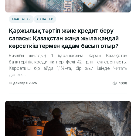
МАҚАЛАЛАР
САЛАЛАР
Қаржылық тәртіп және кредит беру
сапасы: Қазақстан жаңа жылға қандай
көрсеткіштермен қадам басып отыр?
Биылғы жылдың 1 қарашасына қарай Қазақстан
банктерінің кредиттік портфелі 42 трлн теңгеден асты.
Көрсеткіш бір айда 1,1%-ға, бір жыл ішінде
Читать
далее…
15 декабря 2025
1008