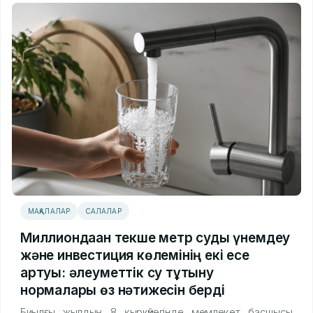
МАҚАЛАЛАР
САЛАЛАР
Миллиондаған текше метр суды үнемдеу
және инвестиция көлемінің екі есе
артуы: әлеуметтік су тұтыну
нормалары өз нәтижесін берді
Биылғы жылдың 8 қыркүйегінде мемлекет басшысы