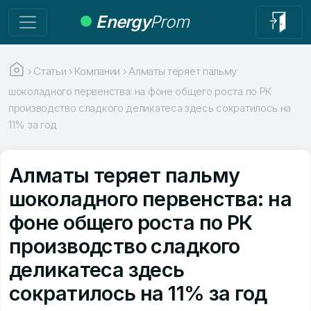
Energy
Prom
›
Статьи
›
Компании
›
Алматы теряет пальму
шоколадного первенства: на фоне общего роста по РК
производство сладкого деликатеса здесь сократилось на
11% за год
Алматы теряет пальму
шоколадного первенства: на
фоне общего роста по РК
производство сладкого
деликатеса здесь
сократилось на 11% за год