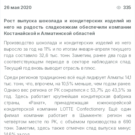
26 мая 2020
335
Рост выпуска шоколада и кондитерских изделий из
него на радость сладкоежкам обеспечили компании
Костанайской и Алматинской областей
Производство шоколада и кондитерских изделий из него
выросло за год на 11% и по итогам января–апреля текущего
года составило 32,6 тыс. тонн. Заметим, ранее два года в
соответствующем периоде в секторе наблюдался спад.
Текущий год вновь выводит отрасль в плюс.
Среди регионов традиционно всё ещё лидирует Алматы: 14,1
тыс. тонн, что, впрочем, на 10,5% меньше, чем годом ранее.
Однако вес региона от РК сократился с 53,7% до 43,3% за
год. Здесь работает крупнейшая кондитерская фабрика
страны, «Рахат», принадлежащая южнокорейской
кондитерской компании LOTTE Confectionery. Ещё один
филиал компании работает в Шымкенте: регион на
четвёртом месте по РК, с объёмом производства в 690
тонн. Заметим, здесь также отмечен спад выпуска: минус
14,6% за год.