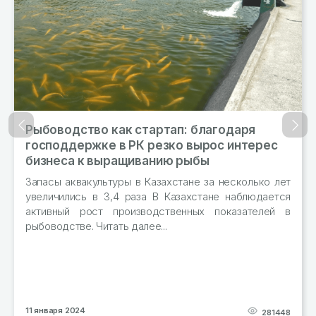
о как стартап: благодаря
В какие стра
Назад
Впер
ке в РК резко вырос интерес
больше всего
 выращиванию рыбы
Производство 
январь–октябрь 
ультуры в Казахстане за несколько лет
тонн муки из зерн
в 3,4 раза В Казахстане наблюдается
ст производственных показателей в
Читать далее...
29 декабря 2023
281448