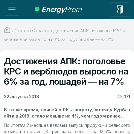
Energy
Prom
›
Статьи
›
Отрасли
›
Достижения АПК: поголовье КРС и
верблюдов выросло на 6% за год, лошадей — на 7%
Достижения АПК: поголовье
КРС и верблюдов выросло на
6% за год, лошадей — на 7%
22 августа 2018
171
В то же время, свиней в РК к августу, месяцу Курбан
айта в 2018, стало меньше на 4%, чем годом ранее.
По итогам 7 месяцев валовый выпуск продукции сельского
хозяйства достиг 1,3 триллиона тенге — на 12,5% больше,