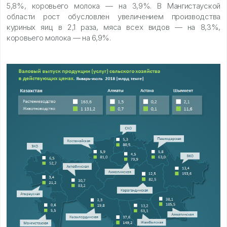
5,8%, коровьего молока — на 3,9%. В Мангистауской
области рост обусловлен увеличением производства
куриных яиц в 2,1 раза, мяса всех видов — на 8,3%,
коровьего молока — на 6,9%.