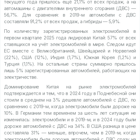
текущего года пришлось ещё 21,1% от всех продаж, а на
автомашины с двигателями внутреннего сгорания (ДВС) —
56,7%. Для сравнения: в 2019-м автомобили с ДВС
составляли 91,2% от всех продаж, а гибриды — 5,9%.
По количеству зарегистрированных электромобилей в
первом квартале 2025 года лидировал Китай: 57% от всех
ставящихся на учёт электромобилей в мире. Следом идут
ЕС вместе с Великобританией, Швейцарией и Норвегией
(22%), США (12%), Индия (1,7%), Южная Корея (1,2%) и
Турция (1,1%). На остальные страны суммарно пришлось
лишь 5% зарегистрированных автомобилей, работающих на
электричестве.
Доминирование Китая на рынке электромобилей
подтверждается и тем, что в 2024 году в Поднебесной они
стоили в среднем на 3% дешевле автомобилей с ДВС, по
сравнению с 2019-м, когда электромобили были дороже на
10%. В Германии тем временем за шесть лет ситуация не
изменилась: электромобили и в 2019-м, и в 2024 году были
дороже автомобилей с ДВС на 34%. В США разница в цене
составляла 31% — меньше, впрочем, чем в 2019-м, когда
электромобили были дороже автомобилей с ДВС сразу на