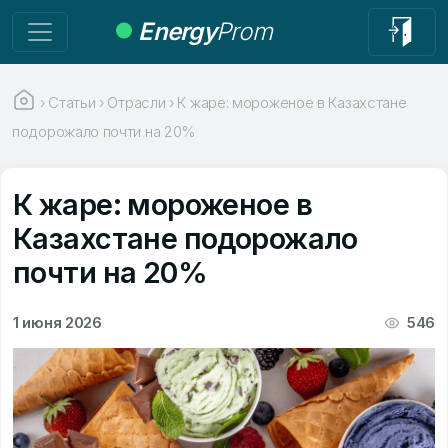
Energy
Prom
›
Статьи
›
Отрасли
›
К жаре: мороженое в Казахстане
подорожало почти на 20%
К жаре: мороженое в
Казахстане подорожало
почти на 20%
1 июня 2026
546