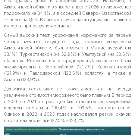
наблюдались даже в соседних областях. Например, в
Акмолинской области в январе–апреле 2026-го мороженое
подорожало на 34,4%, а в соседней Северо-Казахстанской
— всего на 1,5%. В данном случае на ситуацию мог повлиять
импорт в приграничном регионе.
Самый высокий темп удорожания мороженого за первые
четыре месяца текущего года, помимо упомянутой
Акмолинской области, был отмечен в Мангистауской (на
33,1%), Туркестанской (на 32,9%) и Улытауской (на 30,6%)
областях. Индексы выше среднереспубликанского были
зафиксированы в Костанайской (121,2%), Карагандинской
(121,9%) и Павлодарской (122,6%) областях, а также в
Алматы (123,9%).
Динамика нескольких лет показывает, что не всегда
увеличение стоимости мороженого было плавным. В период
с 2020 по 2021 год рост цен был относительно умеренным:
индексы составили 109,4% и 109,5% соответственно.
Однако в 2022 и 2023 годах наблюдался резкий скачок:
показатели достигали 122,5% и 123,2%.