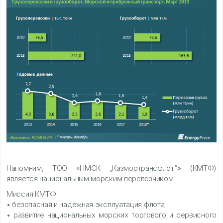
Напомним, ТОО «НМСК „Казмортрансфлот“» (КМТФ)
является национальным морским перевозчиком.
Миссия КМТФ:
• безопасная и надёжная эксплуатация флота;
• развитие национальных морских торгового и сервисного