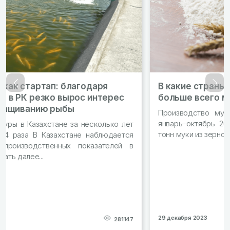
В какие страны Казахстан экспортирует
Назад
Впер
больше всего муки?
Производство муки в стране выросло на 1% За
январь–октябрь 2023 года в РК произвели 2,7 млн
тонн муки из зерновых Читать далее...
29 декабря 2023
277965