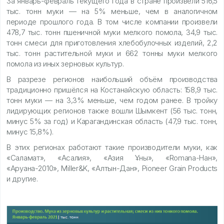
За январь-февраль текущего года в стране произвели 516,5
тыс. тонн муки — на 5% меньше, чем в аналогичном
периоде прошлого года. В том числе компании произвели
478,7 тыс. тонн пшеничной муки мелкого помола, 34,9 тыс.
тонн смеси для приготовления хлебобулочных изделий, 2,2
тыс. тонн растительной муки и 662 тонны муки мелкого
помола из иных зерновых культур.
В разрезе регионов наибольший объём производства
традиционно пришёлся на Костанайскую область: 158,9 тыс.
тонн муки — на 3,3% меньше, чем годом ранее. В тройку
лидирующих регионов также вошли Шымкент (56 тыс. тонн,
минус 5% за год) и Карагандинская область (47,9 тыс. тонн,
минус 15,8%).
В этих регионах работают такие производители муки, как
«Саламат», «Асалия», «Азия Ұны», «Romana-Нан»,
«Аруана-2010», Miller&K, «Алтын-Дан», Pioneer Grain Products
и другие.