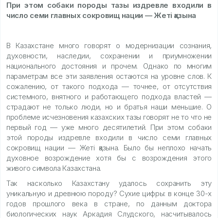
При этом собаки породы тазы издревле входили в
число семи главных сокровищ нации — Жеті қазына
В Казахстане много говорят о модернизации сознания,
духовности, наследии, сохранении и приумножении
национального достояния и прочем. Однако по многим
параметрам все эти заявления остаются на уровне слов. К
сожалению, от такого подхода — точнее, от отсутствия
системного, внятного и работающего подхода властей —
страдают не только люди, но и братья наши меньшие. О
проблеме исчезновения казахских тазы говорят не то что не
первый год — уже много десятилетий. При этом собаки
этой породы издревле входили в число семи главных
сокровищ нации — Жеті қазына. Было бы неплохо начать
духовное возрождение хотя бы с возрождения этого
живого символа Казахстана.
Так насколько Казахстану удалось сохранить эту
уникальную и древнюю породу? Сухие цифры: в конце 30-х
годов прошлого века в стране, по данным доктора
биологических наук Аркадия Слудского, насчитывалось