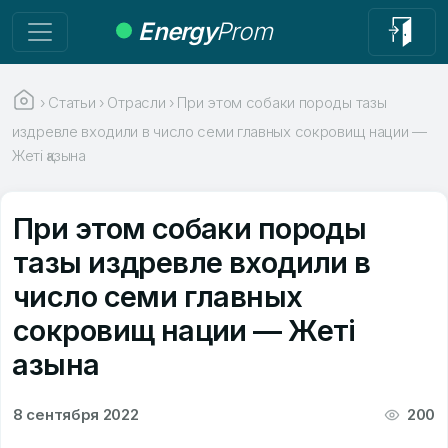
Energy
Prom
›
Статьи
›
Отрасли
›
При этом собаки породы тазы
издревле входили в число семи главных сокровищ нации —
Жеті қазына
При этом собаки породы
тазы издревле входили в
число семи главных
сокровищ нации — Жеті
қазына
8 сентября 2022
200