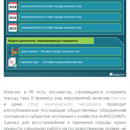
Конечно, в РК есть энтузиасты, стремящиеся сохранить
породу тазы. К примеру, ряд мероприятий, включая
смотры
и даже
сбор генетического материала
, проводит
республиканская Ассоциация общественных объединений
охотников и субъектов охотничьего хозяйства «КАНСОНАР».
Однако для восстановления и признания породы нужно
провести серьёзную работу на государственном уровне, не