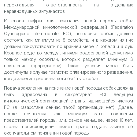
перекладывая ответственность на отдельных
неравнодушных энтузиастов.
И снова цифры: для признания новой породы собак
Международной кинологической федерацией (Fédération
Cynologique Internationale, FCI), поголовье собак должно
состоять как минимум из 8 семейств, и в каждом из них
должны присутствовать по крайней мере 2 кобеля и 6 сук.
Кровное родство между линиями родословной допустимо
только между особями, которых разделяет минимум 3
поколения (прародители). Такие условия могут быть
достигнуты в случае грамотно спланированного разведения,
когда зарегистрирована хотя бы 1 тыс. собак.
Подача заявления на признание новой породы собак должна
быть адресована в секретариат FCI ведущей
кинологической организацией страны, являющейся членом
FCI (в Казахстане сейчас такой организации нет). Далее,
после появления как минимум 5-го поколения
представителей породы, или, самое меньшее, через 10 лет,
страна происхождения имеет право подать заявку об
окончательном признании новой породы.