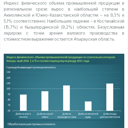
Индекс физического объема промышленной продукции в
региональном срезе вырос в наибольшей степени в
Акмолинской и Южно-Казахстанской областях – на 9,3% и
5,1% соответственно. Наибольшее падение – в Костанайской
(15,7%) и Кызылординской (9,2%) областях. Безусловным
лидером с точки зрения валового производства в
стоимостном выражении остается Атырауская область.