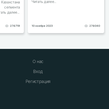
Читать далее...
захстана
м сегмента
ать далее...
276719
10 ноября 2023
276040
О нас
Вход
Регистрация