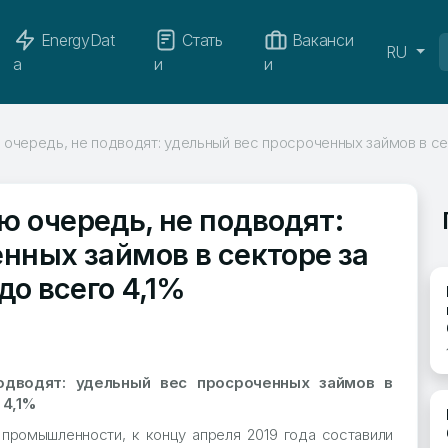
EnergyDat
Стать
Ваканси
RU
a
и
и
очередь, не подводят: удельный вес просроченных займов в сек
 очередь, не подводят:
нных займов в секторе за
до всего 4,1%
одводят: удельный вес просроченных займов в
 4,1%
промышленности, к концу апреля 2019 года составили