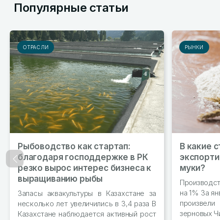
Популярные статьи
ОТРАСЛИ
РЫНКИ
Рыбоводство как стартап:
В какие 
благодаря господдержке в РК
экспорти
Назад
резко вырос интерес бизнеса к
муки?
выращиванию рыбы
Производс
на 1% За ян
Запасы аквакультуры в Казахстане за
произвел
несколько лет увеличились в 3,4 раза В
зерновых Чи
Казахстане наблюдается активный рост