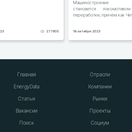
Машиностроение Ка
становится локомотиво
переработки, причём как Чит
023
277905
16 октября 2023
Главная
Отрасли
EnergyData
Компании
Статьи
Рынки
Вакансии
Проекты
Поиск
Социум