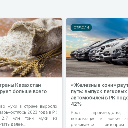
ОТРАСЛИ
страны Казахстан
«Железные кони» рвут
рует больше всего
путь: выпуск легковых
автомобилей в РК под
42%
тво муки в стране выросло
варь–октябрь 2023 года в РК
Рост производства, 
и 2,7 млн тонн муки из
локализация и новые з
тать далее...
развивается автоп