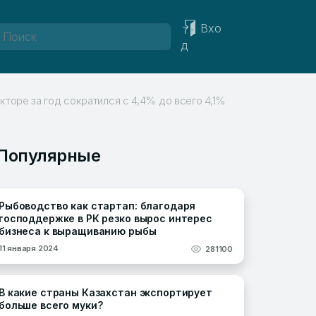
Вхо
д
торе за год сократился с 4,4% до всего 4,1%
Популярные
Рыбоводство как стартап: благодаря
господдержке в РК резко вырос интерес
бизнеса к выращиванию рыбы
11 января 2024
281100
В какие страны Казахстан экспортирует
больше всего муки?