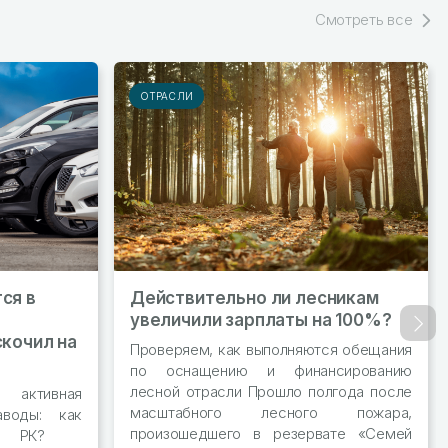
Смотреть все
ОТРАСЛИ
ся в
Действительно ли лесникам
увеличили зарплаты на 100%?
Впер
скочил на
Проверяем, как выполняются обещания
по оснащению и финансированию
лесной отрасли Прошло полгода после
активная
масштабного лесного пожара,
аводы: как
произошедшего в резервате «Семей
ром РК?