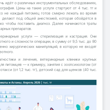
ечь идёт о различных инструментальных обследованиях,
графия. Цены на такие услуги стартуют от 4 тыс. тг и
леко не каждый питомец готов смирно лежать во время
 делают под общей анестезией, которая обойдётся в
ько чтобы поставить диагноз. Далее начинаются траты
нарных препаратов.
еринарные услуги — стерилизация и кастрация. Они
отного и сложности операции, в сумму от 9,5 тыс. до 80
венно хирургических манипуляций, в которую не входят
вотного.
гностики и лечения, ветеринарные клиники крупных
ля питомцев — к примеру, занятия с зоопсихологом (от
отакси (от 1,2 тыс. тг), детский сад для щенков (40 тыс.