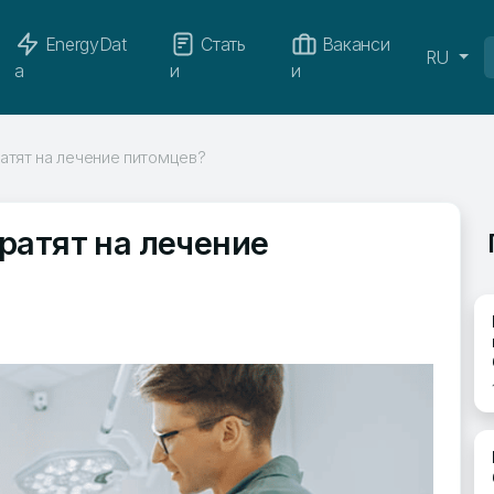
EnergyDat
Стать
Ваканси
RU
a
и
и
атят на лечение питомцев?
ратят на лечение