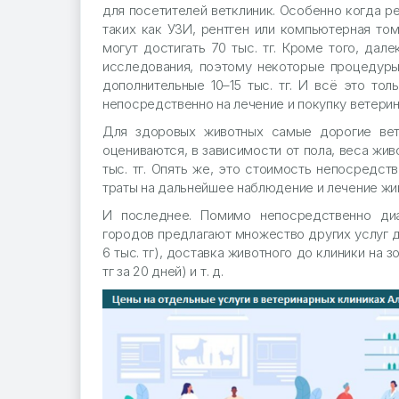
для посетителей ветклиник. Особенно когда р
таких как УЗИ, рентген или компьютерная томо
могут достигать 70 тыс. тг. Кроме того, да
исследования, поэтому некоторые процедуры
дополнительные 10–15 тыс. тг. И всё это тол
непосредственно на лечение и покупку ветери
Для здоровых животных самые дорогие вет
оцениваются, в зависимости от пола, веса жив
тыс. тг. Опять же, это стоимость непосредст
траты на дальнейшее наблюдение и лечение жи
И последнее. Помимо непосредственно диа
городов предлагают множество других услуг д
6 тыс. тг), доставка животного до клиники на зо
тг за 20 дней) и т. д.