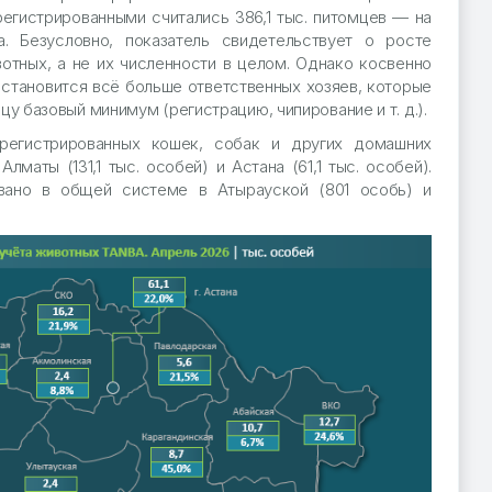
регистрированными считались 386,1 тыс. питомцев — на
. Безусловно, показатель свидетельствует о росте
отных, а не их численности в целом. Однако косвенно
 становится всё больше ответственных хозяев, которые
у базовый минимум (регистрацию, чипирование и т. д.).
арегистрированных кошек, собак и других домашних
лматы (131,1 тыс. особей) и Астана (61,1 тыс. особей).
вано в общей системе в Атырауской (801 особь) и