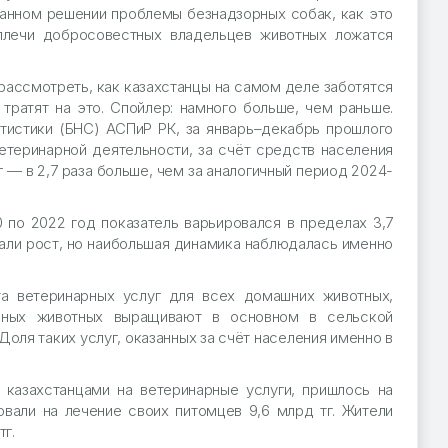
анном решении проблемы безнадзорных собак, как это
 плечи добросовестных владельцев животных ложатся
рассмотреть, как казахстанцы на самом деле заботятся
тратят на это. Спойлер: намного больше, чем раньше.
тистики (БНС) АСПиР РК, за январь–декабрь прошлого
теринарной деятельности, за счёт средств населения
г — в 2,7 раза больше, чем за аналогичный период 2024-
 по 2022 год показатель варьировался в пределах 3,7
али рост, но наибольшая динамика наблюдалась именно
а ветеринарных услуг для всех домашних животных,
енных животных выращивают в основном в сельской
Доля таких услуг, оказанных за счёт населения именно в
 казахстанцами на ветеринарные услуги, пришлось на
овали на лечение своих питомцев 9,6 млрд тг. Жители
тг.