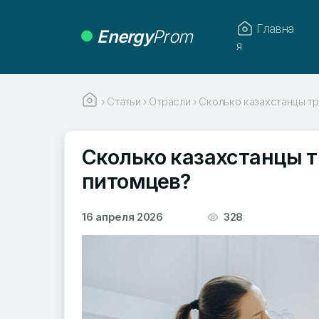
Главна
Energy
Prom
я
›
Статьи
›
Отрасли
›
Сколько казахстанцы тр
Сколько казахстанцы т
питомцев?
16 апреля 2026
328