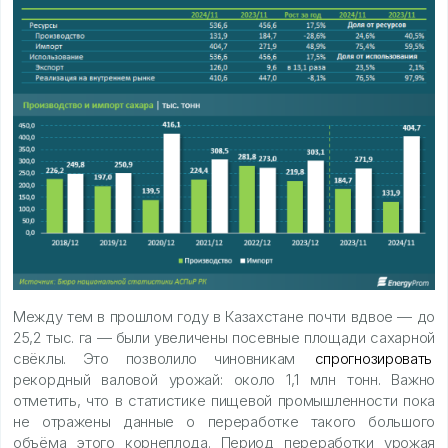
Между тем в прошлом году в Казахстане почти вдвое — до
25,2 тыс. га — были увеличены посевные площади сахарной
свёклы. Это позволило чиновникам
спрогнозировать
рекордный валовой урожай: около 1,1 млн тонн. Важно
отметить, что в статистике пищевой промышленности пока
не отражены данные о переработке такого большого
объёма этого корнеплода. Период переработки урожая