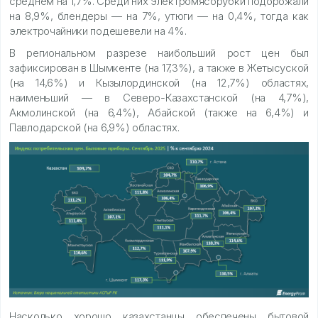
среднем на 1,7%. Среди них электромясорубки подорожали
на 8,9%, блендеры — на 7%, утюги — на 0,4%, тогда как
электрочайники подешевели на 4%.
В региональном разрезе наибольший рост цен был
зафиксирован в Шымкенте (на 17,3%), а также в Жетысуской
(на 14,6%) и Кызылординской (на 12,7%) областях,
наименьший — в Северо-Казахстанской (на 4,7%),
Акмолинской (на 6,4%), Абайской (также на 6,4%) и
Павлодарской (на 6,9%) областях.
Насколько хорошо казахстанцы обеспечены бытовой