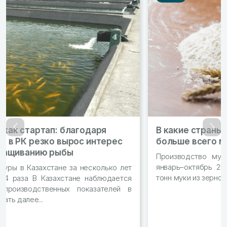
В какие страны Казахстан экспортирует
Назад
Впер
больше всего муки?
Производство муки в стране выросло на 1% За
январь–октябрь 2023 года в РК произвели 2,7 млн
тонн муки из зерновых Читать далее...