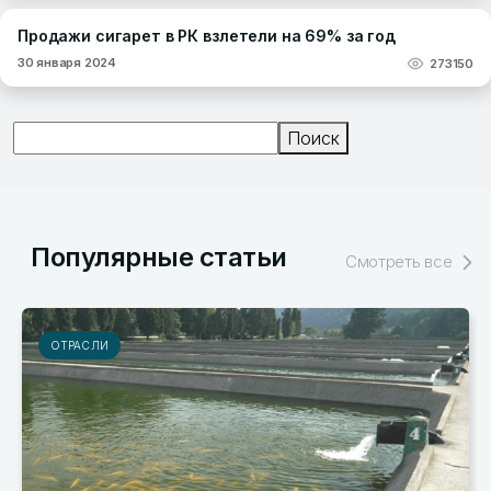
Продажи сигарет в РК взлетели на 69% за год
30 января 2024
273150
Поиск
Поиск
Популярные статьи
Смотреть все
ОТРАСЛИ
РЫ