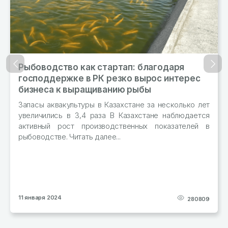
Рыбоводство как стартап: благодаря
В к
Назад
Впер
господдержке в РК резко вырос интерес
бол
бизнеса к выращиванию рыбы
Про
янв
Запасы аквакультуры в Казахстане за несколько лет
тонн
увеличились в 3,4 раза В Казахстане наблюдается
активный рост производственных показателей в
рыбоводстве. Читать далее...
1 января 2024
29 д
280809