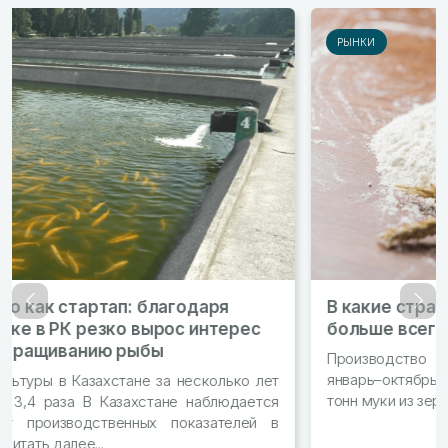
РЫНКИ
В какие страны Казахстан экспортирует
Назад
Впер
больше всего муки?
Производство муки в стране выросло на 1% За
январь–октябрь 2023 года в РК произвели 2,7 млн
тонн муки из зерновых Читать далее...