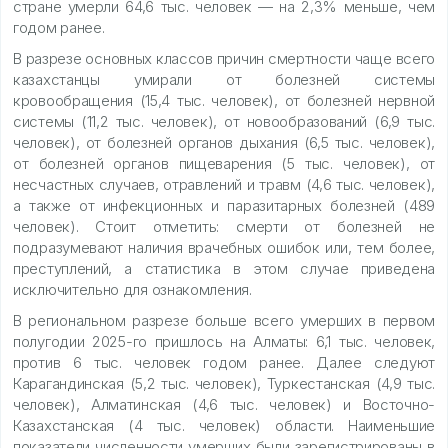
стране умерли 64,6 тыс. человек — на 2,3% меньше, чем
годом ранее.
В разрезе основных классов причин смертности чаще всего
казахстанцы умирали от болезней системы
кровообращения (15,4 тыс. человек), от болезней нервной
системы (11,2 тыс. человек), от новообразований (6,9 тыс.
человек), от болезней органов дыхания (6,5 тыс. человек),
от болезней органов пищеварения (5 тыс. человек), от
несчастных случаев, отравлений и травм (4,6 тыс. человек),
а также от инфекционных и паразитарных болезней (489
человек). Стоит отметить: смерти от болезней не
подразумевают наличия врачебных ошибок или, тем более,
преступлений, а статистика в этом случае приведена
исключительно для ознакомления.
В региональном разрезе больше всего умерших в первом
полугодии 2025-го пришлось на Алматы: 6,1 тыс. человек,
против 6 тыс. человек годом ранее. Далее следуют
Карагандинская (5,2 тыс. человек), Туркестанская (4,9 тыс.
человек), Алматинская (4,6 тыс. человек) и Восточно-
Казахстанская (4 тыс. человек) области. Наименьшие
показатели численности умерших были зарегистрированы в