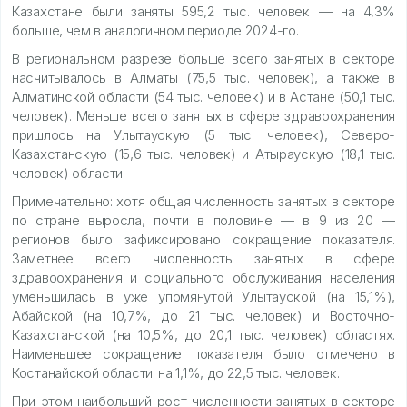
Казахстане были заняты 595,2 тыс. человек — на 4,3%
больше, чем в аналогичном периоде 2024-го.
В региональном разрезе больше всего занятых в секторе
насчитывалось в Алматы (75,5 тыс. человек), а также в
Алматинской области (54 тыс. человек) и в Астане (50,1 тыс.
человек). Меньше всего занятых в сфере здравоохранения
пришлось на Улытаускую (5 тыс. человек), Северо-
Казахстанскую (15,6 тыс. человек) и Атыраускую (18,1 тыс.
человек) области.
Примечательно: хотя общая численность занятых в секторе
по стране выросла, почти в половине — в 9 из 20 —
регионов было зафиксировано сокращение показателя.
Заметнее всего численность занятых в сфере
здравоохранения и социального обслуживания населения
уменьшилась в уже упомянутой Улытауской (на 15,1%),
Абайской (на 10,7%, до 21 тыс. человек) и Восточно-
Казахстанской (на 10,5%, до 20,1 тыс. человек) областях.
Наименьшее сокращение показателя было отмечено в
Костанайской области: на 1,1%, до 22,5 тыс. человек.
При этом наибольший рост численности занятых в секторе