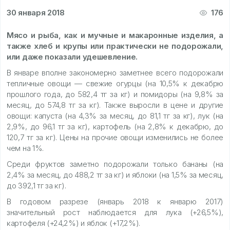
30 января 2018
176
Мясо и рыба, как и мучные и макаронные изделия, а
также хлеб и крупы или практически не подорожали,
или даже показали удешевление.
В январе вполне закономерно заметнее всего подорожали
тепличные овощи — свежие огурцы (на 10,5% к декабрю
прошлого года, до 582,4 тг за кг) и помидоры (на 9,8% за
месяц, до 574,8 тг за кг). Также выросли в цене и другие
овощи: капуста (на 4,3% за месяц, до 81,1 тг за кг), лук (на
2,9%, до 96,1 тг за кг), картофель (на 2,8% к декабрю, до
120,7 тг за кг). Цены на прочие овощи изменились не более
чем на 1%.
Среди фруктов заметно подорожали только бананы (на
2,4% за месяц, до 488,2 тг за кг) и яблоки (на 1,5% за месяц,
до 392,1 тг за кг).
В годовом разрезе (январь 2018 к январю 2017)
значительный рост наблюдается для лука (+26,5%),
картофеля (+24,2%) и яблок (+17,2%).