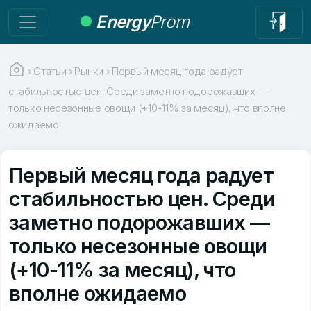
Energy
Prom
›
Статьи
›
Рынки
›
Первый месяц года радует
стабильностью цен. Среди заметно подорожавших —
только несезонные овощи (+10-11% за месяц), что вполне
ожидаемо
Первый месяц года радует
стабильностью цен. Среди
заметно подорожавших —
только несезонные овощи
(+10-11% за месяц), что
вполне ожидаемо