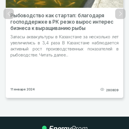
Рыбоводство как стартап: благодаря
Назад
Впер
господдержке в РК резко вырос интерес
бизнеса к выращиванию рыбы
Запасы аквакультуры в Казахстане за несколько лет
увеличились в 3,4 раза В Казахстане наблюдается
активный рост производственных показателей в
рыбоводстве. Читать далее...
11 января 2024
280809
Energy
Prom