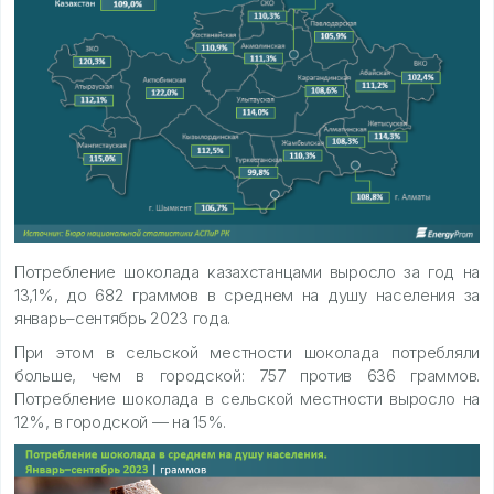
Потребление шоколада казахстанцами выросло за год на
13,1%, до 682 граммов в среднем на душу населения за
январь–сентябрь 2023 года.
При этом в сельской местности шоколада потребляли
больше, чем в городской: 757 против 636 граммов.
Потребление шоколада в сельской местности выросло на
12%, в городской — на 15%.