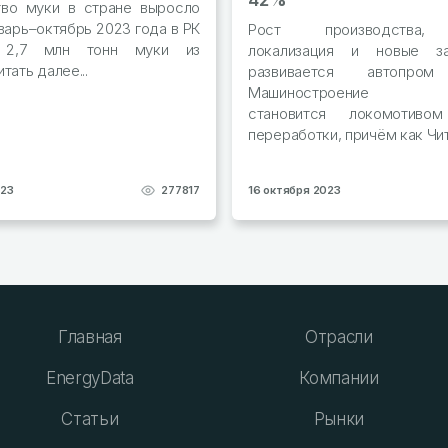
42%
тво муки в стране выросло
варь–октябрь 2023 года в РК
Рост производства, 
и 2,7 млн тонн муки из
локализация и новые з
тать далее...
развивается автоп
Машиностроение Ка
становится локомотиво
переработки, причём как Чит
023
277817
16 октября 2023
Главная
Отрасли
EnergyData
Компании
Статьи
Рынки