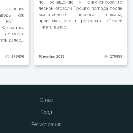
по оснащению и финансированию
лесной отрасли Прошло полгода после
активная
масштабного лесного пожара,
аводы: как
произошедшего в резервате «Семей
ром РК?
Читать далее...
захстана
м сегмента
ать далее...
276636
10 ноября 2023
275955
О нас
Вход
Регистрация