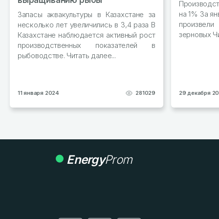
выращиванию рыбы
Производс
на 1% За ян
Запасы аквакультуры в Казахстане за
произвел
несколько лет увеличились в 3,4 раза В
зерновых Чи
Казахстане наблюдается активный рост
производственных показателей в
рыбоводстве. Читать далее...
11 января 2024
281029
29 декабря 2
Energy
Prom