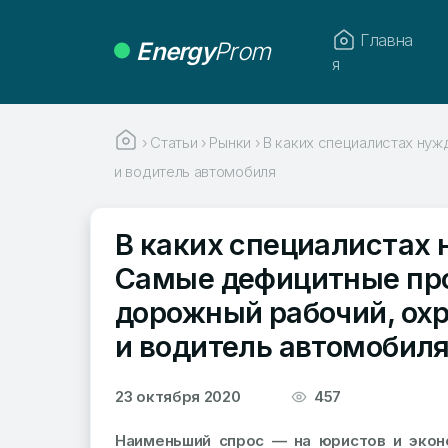
Главна
Energy
Prom
я
›
Статьи
›
Рынки
›
В каких специалистах нуж
и водитель автомобиля
В каких специалистах 
Самые дефицитные про
дорожный рабочий, охр
и водитель автомобил
23 октября 2020
457
Наименьший спрос — на юристов и эконо