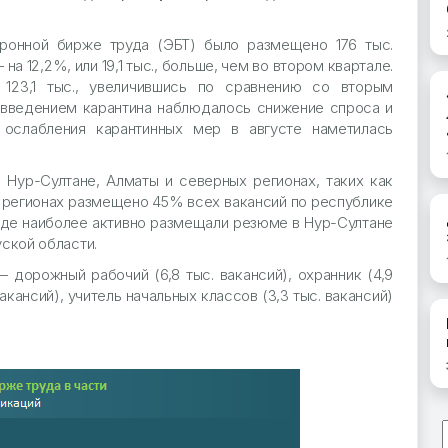
тронной бирже труда (ЭБТ) было размещено 176 тыс.
а 12,2%, или 19,1 тыс., больше, чем во втором квартале.
123,1 тыс., увеличившись по сравнению со вторым
с введением карантина наблюдалось снижение спроса и
 ослабления карантинных мер в августе наметилась
 Нур-Султане, Алматы и северных регионах, таких как
х регионах размещено 45% всех вакансий по республике
иоде наиболее активно размещали резюме в Нур-Султане
ской области.
дорожный рабочий (6,8 тыс. вакансий), охранник (4,9
вакансий), учитель начальных классов (3,3 тыс. вакансий)