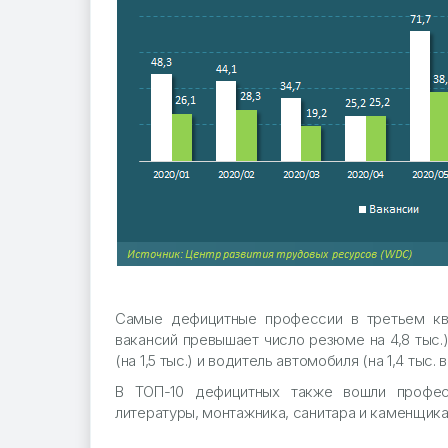
Самые дефицитные профессии в третьем кв
вакансий превышает число резюме на 4,8 тыс.), 
(на 1,5 тыс.) и водитель автомобиля (на 1,4 тыс. 
В ТОП-10 дефицитных также вошли професс
литературы, монтажника, санитара и каменщика