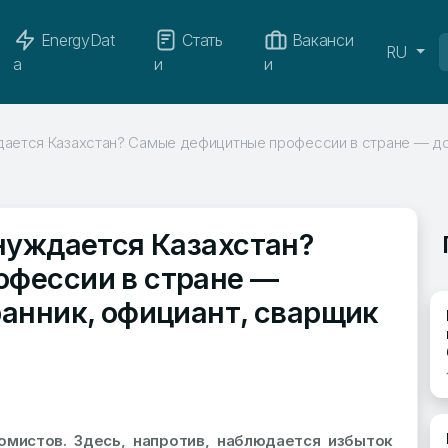
EnergyDat
Стать
Ваканси
RU
a
и
и
дается Казахстан? Самые дефицитные профессии в стране — до
нуждается Казахстан?
фессии в стране —
анник, официант, сварщик
я
мистов. Здесь, напротив, наблюдается избыток