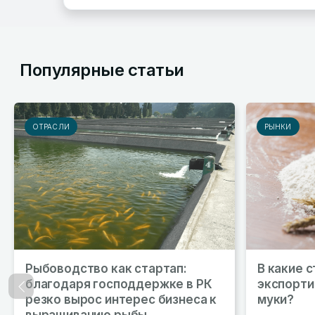
Популярные статьи
ОТРАСЛИ
РЫНКИ
Рыбоводство как стартап:
В какие 
благодаря господдержке в РК
экспорти
Назад
резко вырос интерес бизнеса к
муки?