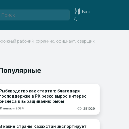
Вхо
д
рожный рабочий, охранник, официант, сварщик
Популярные
Рыбоводство как стартап: благодаря
господдержке в РК резко вырос интерес
бизнеса к выращиванию рыбы
11 января 2024
281029
В какие страны Казахстан экспортирует