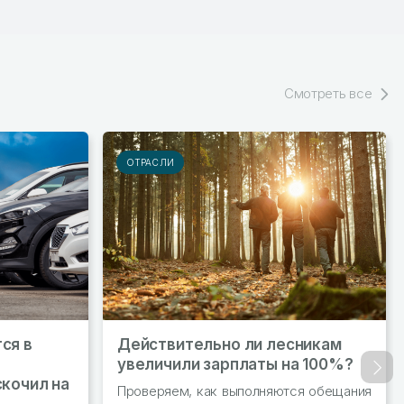
Смотреть все
ОТРАСЛИ
ся в
Действительно ли лесникам
увеличили зарплаты на 100%?
Впер
скочил на
Проверяем, как выполняются обещания