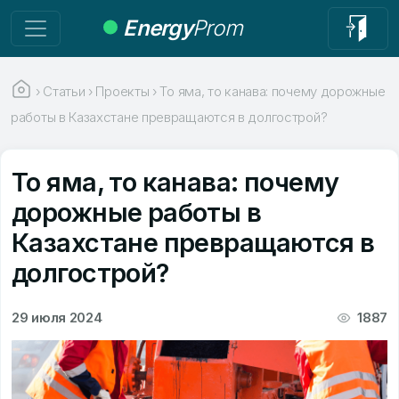
Energy
Prom
›
Статьи
›
Проекты
›
То яма, то канава: почему дорожные
работы в Казахстане превращаются в долгострой?
То яма, то канава: почему
дорожные работы в
Казахстане превращаются в
долгострой?
29 июля 2024
1887