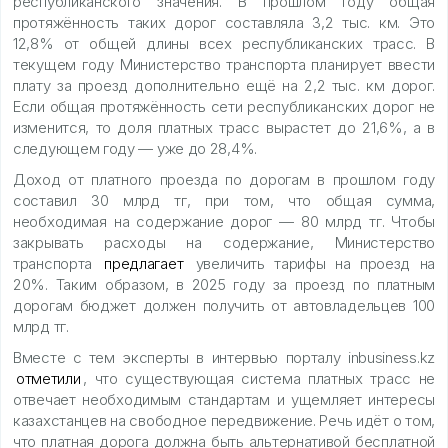
республиканского значения. В прошлом году общая
протяжённость таких дорог составляла 3,2 тыс. км. Это
12,8% от общей длины всех республиканских трасс. В
текущем году Министерство транспорта планирует ввести
плату за проезд дополнительно ещё на 2,2 тыс. км дорог.
Если общая протяжённость сети республиканских дорог не
изменится, то доля платных трасс вырастет до 21,6%, а в
следующем году — уже до 28,4%.
Доход от платного проезда по дорогам в прошлом году
составил 30 млрд тг, при том, что общая сумма,
необходимая на содержание дорог — 80 млрд тг. Чтобы
закрывать расходы на содержание, Министерство
транспорта
предлагает
увеличить тарифы на проезд на
20%. Таким образом, в 2025 году за проезд по платным
дорогам бюджет должен получить от автовладельцев 100
млрд тг.
Вместе с тем эксперты в интервью порталу inbusiness.kz
отметили
, что существующая система платных трасс не
отвечает необходимым стандартам и ущемляет интересы
казахстанцев на свободное передвижение. Речь идёт о том,
что платная дорога должна быть альтернативой бесплатной