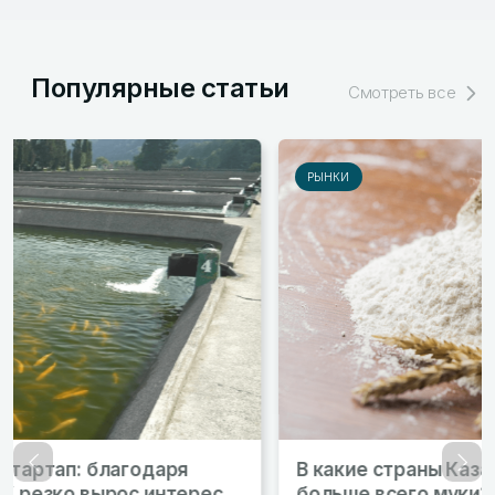
Популярные статьи
Смотреть все
РЫНКИ
В какие страны Казахстан экспортирует
Назад
Впер
больше всего муки?