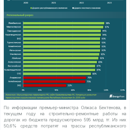
По информации премьер-министра Олжаса Бектенова, в
текущем году на строительно-ремонтные работы на
дорогах из бюджета предусмотрено 595 млрд тг. Из них
50,6% средств потратят на трассы республиканского