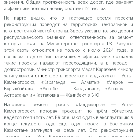
значения. Общая протяжённость всех дорог, где заменят
асфальт или положат новый, составит 12 тыс. км.
На карте видно, что в настоящее время проекты
реконструкции проводят на территориях центральной и
юго-восточной частей страны. Здесь указаны только дороги
республиканского значения, ответственность за ремонт
которых лежит на Министерстве транспорта РК. Рисунок
этой карты относится не только к июлю 2024 года, в
прошлом году он был таким же. В официальных докладах
такие проекты называют переходящими, а в народе –
долгостроями. Министр транспорта Марат Карабаев к числу
затянувшихся
отнёс
шесть проектов: «Талдыкорган — Усть-
Каменогорск», «Караганда — Алматы», «Мерке —
Бурылбайтал», «Актобе — Кандыагаш», «Атырау —
Астрахань» и «Казталовка — Жанибек» в ЗКО.
Например, ремонт трассы «Талдыкорган — Усть-
Каменогорск», которая проходит по трём областям,
ведётся почти пять лет. Её обещают сдать в эксплуатацию в
конце текущего года. Ещё один проект в Восточном
Казахстане затянулся на семь лет. Это реконструкция
дороги от Усть-Каменогорска до Бухтарминского