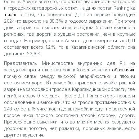
больше. А хуже всего то, что растёт аварийность на трассах
и городских автодорожных сетях. На днях портал Ranking.kz
писал
о том, что количество ДТП за первое полугодие
2024-го выросло на 88,3% в годовом выражении. При этом
доля аварий со смертельным исходом больше именно в
регионах, где дороги в худшем состоянии, чем в крупных
городах. Например, если в Алматы доля смертельных ДТП
составляет всего 1,2%, то в Карагандинской области она
достигает 23,6%.
Представитель Министерства внутренних дел РК на
заседании правительства прошлой осенью чётко
обозначил
прямую связь между высокой аварийностью и плохим
состоянием дорог. В пример был приведён случай страшной
аварии на загородной трассе в Карагандинской области, где
погибли сразу 9 человек. После ДТП инспекторы провели
обследование и выяснили, что на трассе протяжённостью в
248 км есть 15 участков, где автомобили едут по встречной
полосе из-за плохого состояния второй стороны дороги.
Проверяющие выяснили, что во многих местах разрушено
дорожное полотно, нет разметки, дорожных знаков, есть
другие нарушения.