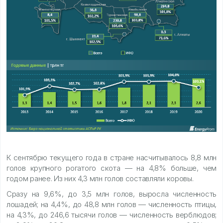
К сентябрю текущего года в стране насчитывалось 8,8 млн
голов крупного рогатого скота — на 4,8% больше, чем
годом ранее. Из них 4,3 млн голов составляли коровы.
Сразу на 9,6%, до 3,5 млн голов, выросла численность
лошадей; на 4,4%, до 48,8 млн голов — численность птицы,
на 4,3%, до 246,6 тысячи голов — численность верблюдов;