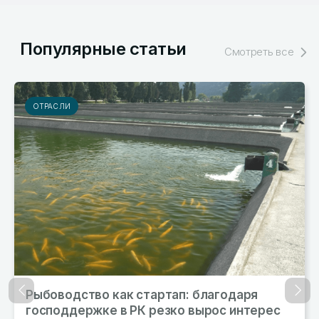
Популярные статьи
Смотреть все
ОТРАСЛИ
РЫ
Рыбоводство как стартап: благодаря
В к
Назад
Впер
господдержке в РК резко вырос интерес
бол