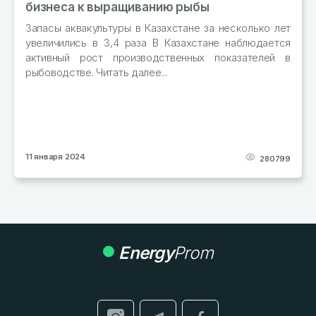
бизнеса к выращиванию рыбы
Про
янв
Запасы аквакультуры в Казахстане за несколько лет
тонн
увеличились в 3,4 раза В Казахстане наблюдается
активный рост производственных показателей в
рыбоводстве. Читать далее...
1 января 2024
29 д
280799
Energy
Prom