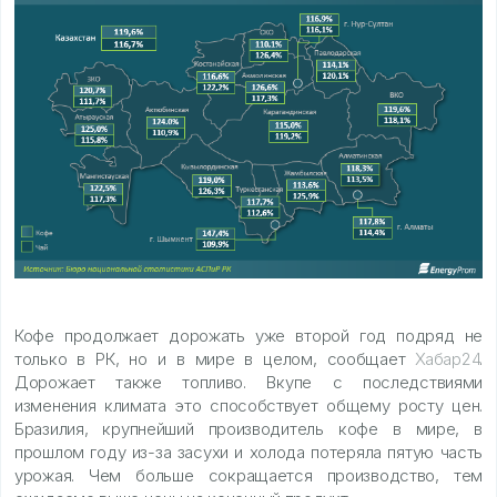
Кофе продолжает дорожать уже второй год подряд не
только в РК, но и в мире в целом, сообщает
Хабар24
.
Дорожает также топливо. Вкупе с последствиями
изменения климата это способствует общему росту цен.
Бразилия, крупнейший производитель кофе в мире, в
прошлом году из-за засухи и холода потеряла пятую часть
урожая. Чем больше сокращается производство, тем