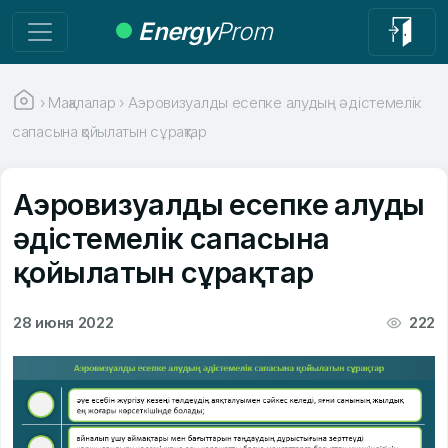
Energy
Prom
›
Мақалалар
›
Аэровизуалды есепке алудың әдістемелік
сапасына қойылатын сұрақтар
Аэровизуалды есепке алудың
әдістемелік сапасына
қойылатын сұрақтар
28 июня 2022
222