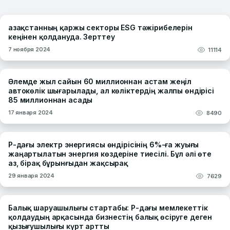
Қазақстанның қаржы секторы ESG тәжірибелерін
кеңінен қолдануда. Зерттеу
7 ноября 2024
11114
Әлемде жыл сайын 60 миллионнан астам жеңіл
автокөлік шығарылады, ал көліктердің жалпы өндірісі
85 миллионнан асады
17 января 2024
8490
ҚР-дағы электр энергиясы өндірісінің 6%-ға жуығы
жаңартылатын энергия көздеріне тиесілі. Бұл әлі өте
аз, бірақ бұрынғыдан жақсырақ
29 января 2024
7629
Балық шаруашылығы стартабы: ҚР-дағы мемлекеттік
қолдаудың арқасында бизнестің балық өсіруге деген
қызығушылығы күрт артты