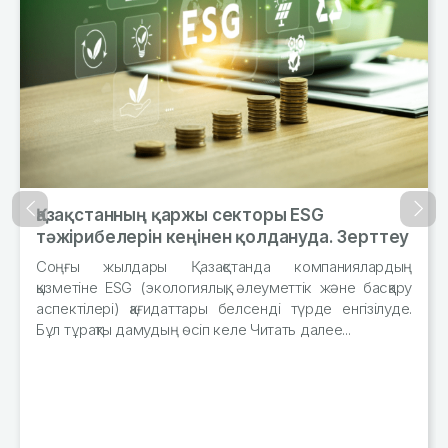
Қазақстанның қаржы секторы ESG
Назад
Впер
тәжірибелерін кеңінен қолдануда. Зерттеу
Соңғы жылдары Қазақстанда компаниялардың
қызметіне ESG (экологиялық, әлеуметтік және басқару
аспектілері) қағидаттары белсенді түрде енгізілуде.
Бұл тұрақты дамудың өсіп келе Читать далее...