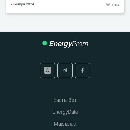
17 января 2024
8490
Energy
Prom
Басты бет
EnergyData
Мақалалар