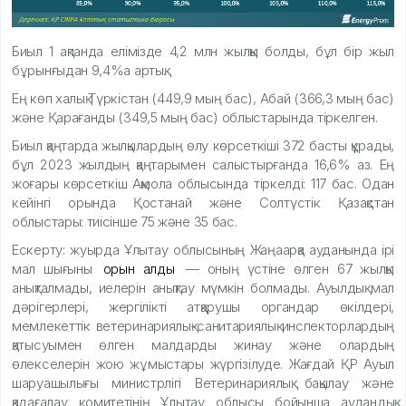
Биыл 1 ақпанда елімізде 4,2 млн жылқы болды, бұл бір жыл
бұрынғыдан 9,4%а артық.
Ең көп халық Түркістан (449,9 мың бас), Абай (366,3 мың бас)
және Қарағанды ​​(349,5 мың бас) облыстарында тіркелген.
Биыл қаңтарда жылқылардың өлу көрсеткіші 372 басты құрады,
бұл 2023 жылдың қаңтарымен салыстырғанда 16,6% аз. Ең
жоғары көрсеткіш Ақмола облысында тіркелді: 117 бас. Одан
кейінгі орында Қостанай және Солтүстік Қазақстан
облыстары: тиісінше 75 және 35 бас.
Ескерту: жуырда Ұлытау облысының Жаңаарқа ауданында ірі
мал шығыны
орын алды
— оның үстіне өлген 67 жылқы
анықталмады, иелерін анықтау мүмкін болмады. Ауылдық мал
дәрігерлері, жергілікті атқарушы органдар өкілдері,
мемлекеттік ветеринариялық-санитариялық инспекторлардың
қатысуымен өлген малдарды жинау және олардың
өлекселерін жою жұмыстары жүргізілуде. Жағдай ҚР Ауыл
шаруашылығы министрлігі Ветеринариялық бақылау және
қадағалау комитетінің Ұлытау облысы бойынша аудандық