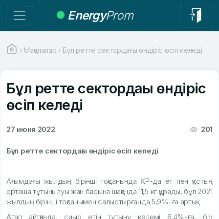
Energy
Prom
›
Мақалалар
›
Бұл ретте сектордағы өндіріс өсіп келеді
Бұл ретте сектордағы өндіріс
өсіп келеді
27 июня 2022
201
Бұл ретте сектордағы өндіріс өсіп келеді
Ағымдағы жылдың бірінші тоқсанында ҚР-да ет пен құстың
орташа тұтынылуы жан басына шаққанда 11,5 кг құрады, бұл 2021
жылдың бірінші тоқсанымен салыстырғанда 5,9%-ға артық.
Атап айтқанда, сиыр етін тұтыну көлемі 6,4%-ға, бір