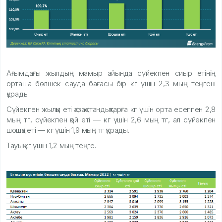
Ағымдағы жылдың мамыр айында сүйекпен сиыр етінің
орташа бөлшек сауда бағасы бір кг үшін 2,3 мың теңгені
құрады.
Сүйекпен жылқы еті қазақстандықтарға кг үшін орта есеппен 2,8
мың тг, сүйекпен қой еті — кг үшін 2,6 мың тг, ал сүйекпен
шошқа еті — кг үшін 1,9 мың тг құрады.
Тауық кг үшін 1,2 мың теңге.