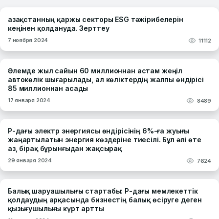
Қазақстанның қаржы секторы ESG тәжірибелерін
кеңінен қолдануда. Зерттеу
7 ноября 2024
11112
Әлемде жыл сайын 60 миллионнан астам жеңіл
автокөлік шығарылады, ал көліктердің жалпы өндірісі
85 миллионнан асады
17 января 2024
8489
ҚР-дағы электр энергиясы өндірісінің 6%-ға жуығы
жаңартылатын энергия көздеріне тиесілі. Бұл әлі өте
аз, бірақ бұрынғыдан жақсырақ
29 января 2024
7624
Балық шаруашылығы стартабы: ҚР-дағы мемлекеттік
қолдаудың арқасында бизнестің балық өсіруге деген
қызығушылығы күрт артты