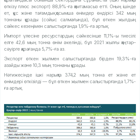
өткізу плюс экспорт) 88,9%-ға қамтамасыз етті. Оның ішінде
ет, құс және тағамдық қосымша өнімдер өндірісі 342 мың
тоннаны құрады (сойыс салмағында), бұл өткен жылдың
сәйкес кезеңімен салыстырғанда 1,9%-ға артық.
Импорт үлесіне ресурстардың сәйкесінше 11,1%-ы тиесілі:
елге 42,6 мың тонна өнім әкелінді, бұл 2021 жылғы қаңтар–
сәуірге қарағанда 5,7%-ға аз.
Экспорт өткен жылмен салыстырғанда бірден 19,3%-ға
азайды және 10,3 мың тоннаны құрады.
Нәтижесінде ішкі нарықта 374,2 мың тонна ет және ет
өнімдері өткізілді — бұл өткен жылмен салыстырғанда 1,7%-
ға артық.