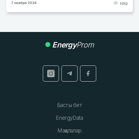
17 января 2024
11112
Energy
Prom
Басты бет
EnergyData
Мақалалар