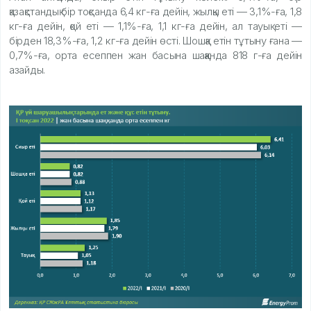
қазақстандық бір тоқсанда 6,4 кг-ға дейін, жылқы еті — 3,1%-ға, 1,8
кг-ға дейін, қой еті — 1,1%-ға, 1,1 кг-ға дейін, ал тауық еті —
бірден 18,3%-ға, 1,2 кг-ға дейін өсті. Шошқа етін тұтыну ғана —
0,7%-ға, орта есеппен жан басына шаққанда 818 г-ға дейін
азайды.