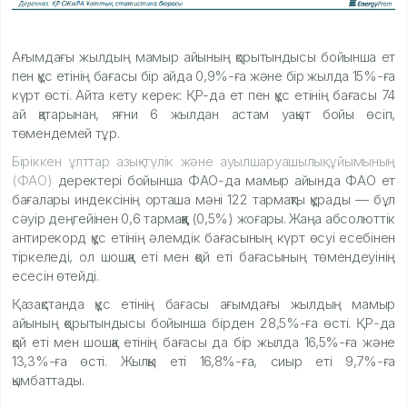
Ағымдағы жылдың мамыр айының қорытындысы бойынша ет
пен құс етінің бағасы бір айда 0,9%-ға және бір жылда 15%-ға
күрт өсті. Айта кету керек: ҚР-да ет пен құс етінің бағасы 74
ай қатарынан, яғни 6 жылдан астам уақыт бойы өсіп,
төмендемей тұр.
Біріккен ұлттар азық-түлік және ауылшаруашылық ұйымының
(ФАО)
деректері бойынша ФАО-да мамыр айында ФАО ет
бағалары индексінің орташа мәні 122 тармақты құрады — бұл
сәуір деңгейінен 0,6 тармаққа (0,5%) жоғары. Жаңа абсолюттік
антирекорд құс етінің әлемдік бағасының күрт өсуі есебінен
тіркеледі, ол шошқа еті мен қой еті бағасының төмендеуінің
есесін өтейді.
Қазақстанда құс етінің бағасы ағымдағы жылдың мамыр
айының қорытындысы бойынша бірден 28,5%-ға өсті. ҚР-да
қой еті мен шошқа етінің бағасы да бір жылда 16,5%-ға және
13,3%-ға өсті. Жылқы еті 16,8%-ға, сиыр еті 9,7%-ға
қымбаттады.