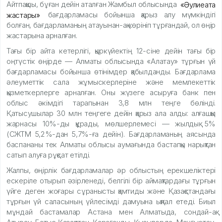
Айтпақшы, бұған дейін аталған Жамбыл облысында
«Әулиеата
жастары»
бағдарламасы бойынша қарыз алу мүмкіндігі
болған, бағдарламаның атауынан-ақ көрініп тұрғандай, ол өңір
жастарына арналған.
Тағы бір айта кетерлігі, қыркүйектің 12-сіне дейін тағы бір
оңтүстік өңірде — Алматы облысында «Алатау» тұрғын үй
бағдарламасы бойынша өтінімдер қабылданды. Бағдарлама
әлеуметтік сала жұмыскерлеріне және мемлекеттік
қызметкерлерге арналған. Оны жүзеге асыруға банк пен
облыс әкімдігі тарапынан 3,8 млн теңге бөлінді.
Қатысушылар 30 млн теңгеге дейін қарыз ала алды: алғашқы
жарнасы 10%-ды құрады, мөлшерлемесі — жылдық 5%
(СЖТМ 5,2%-дан 5,7%-ға дейін). Бағдарламаның аясында
баспананы тек Алматы облысы аумағында бастапқы нарықтан
сатып алуға рұқсат етілді.
Жалпы, өңірлік бағдарламалар әр облыстың ерекшеліктері
ескеріле отырып әзірленеді, белгілі бір аймақтардағы тұрғын
үйге деген жоғары сұранысты қамтиды және Қазақстандағы
тұрғын үй саласының үйлесімді дамуына ықпал етеді. Биыл
мұндай бастамалар Астана мен Алматыда, сондай-ақ