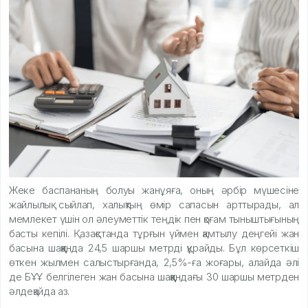
Жеке баспананың болуы жанұяға, оның әрбір мүшесіне
жайлылық сыйлап, халықтың өмір сапасын арттырады, ал
мемлекет үшін ол әлеуметтік теңдік пен қоғам тыныштығының
басты кепілі. Қазақстанда тұрғын үймен қамтылу деңгейі жан
басына шаққанда 24,5 шаршы метрді құрайды. Бұл көрсеткіш
өткен жылмен салыстырғанда, 2,5%-ға жоғары, алайда әлі
де БҰҰ белгілеген жан басына шаққандағы 30 шаршы метрден
әлдеқайда аз.