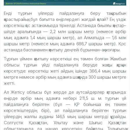
Енді тұрғын үйлерді пайдалануға беру тақырыбын
қарастырайық, бұл бағытта өңірлердегі жағдай қалай? Ең үздік
көрсеткіш қос астанамызда тіркелді: Астанада биылғы қаңтар–
шілде аралығында — 2,2 млн шаршы метр (немесе әрбір
мың адамға 1,4 мың шаршы метр), ал Алматыда — 1,6 млн
шаршы метр (немесе мың адамға 686,7 шаршы метр). Қос
астанада баспанамен қамтылу деңгейі бұрыннан-ақ жоғары.
Тұрғын үймен қамтылу көрсеткіші ең төмен болған Жамбыл
облысы тұрғын үйді пайдалануға беруде жақсы қарқын
көрсетуде: көрсеткіш жеті айдың ішінде 366,4 мың шаршы
метрге немесе әрбір мың адамға шаққанда 300 шаршы метрге
жетті.
Ал Жетісу облысы бұл жерде де аутсайдерлер қатарында:
өңірде әрбір мың адамға небәрі 211,5 ш. м. тұрғын үй
пайдалануға берілген (бұл — ҚР бойынша ең төмен
көрсеткіштердің бірі), ал пайдалануға берілген тұрғын
үйлердің жалпы ауданы 146,5 мың шаршы метрді құрайды.
Солтүстік Қазақстан, Ұлытау және Шығыс Қазақстан
облыстарында да нашар көрсеткіш байқалды. Толығырақ