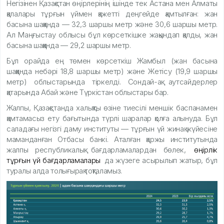
Негізінен Қазақстан өңірлерінің ішінде тек Астана мен Алматы
қалалары тұрғын үймен қажетті деңгейде қамтылған: жан
басына шаққанда — 32,3 шаршы метр және 30,6 шаршы метр.
Ал Маңғыстау облысы бұл көрсеткішке жақындап қалды, жан
басына шаққанда — 29,2 шаршы метр.
Бұл орайда ең төмен көрсеткіш Жамбыл (жан басына
шаққанда небәрі 18,8 шаршы метр) және Жетісу (19,9 шаршы
метр) облыстарында тіркелді. Сондай-ақ аутсайдерлер
қатарында Абай және Түркістан облыстары бар.
Жалпы, Қазақстанда халықты өзіне тиесілі меншік баспанамен
қамтамасыз ету бағытында түрлі шаралар қолға алынуда. Бұл
саладағы негізгі даму институты — тұрғын үй жинақ жүйесіне
маманданған Отбасы банкі. Аталған қаржы институтында
жалпы республикалық бағдарламалардан бөлек,
өңірлік
тұрғын үй бағдарламалары
да жүзеге асырылып жатыр, бұл
туралы алда толығырақ тоқталамыз.