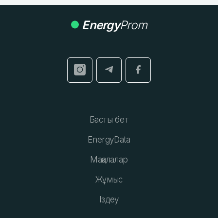
Energy
Prom
Басты бет
EnergyData
Мақалалар
Жұмыс
Іздеу