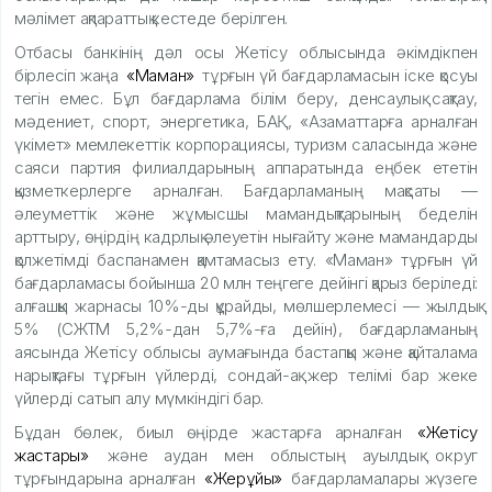
мәлімет ақпараттық кестеде берілген.
Отбасы банкінің дәл осы Жетісу облысында әкімдікпен
бірлесіп жаңа
«Маман»
тұрғын үй бағдарламасын іске қосуы
тегін емес. Бұл бағдарлама білім беру, денсаулық сақтау,
мәдениет, спорт, энергетика, БАҚ, «Азаматтарға арналған
үкімет» мемлекеттік корпорациясы, туризм саласында және
саяси партия филиалдарының аппаратында еңбек ететін
қызметкерлерге арналған. Бағдарламаның мақсаты —
әлеуметтік және жұмысшы мамандықтарының беделін
арттыру, өңірдің кадрлық әлеуетін нығайту және мамандарды
қолжетімді баспанамен қамтамасыз ету. «Маман» тұрғын үй
бағдарламасы бойынша 20 млн теңгеге дейінгі қарыз беріледі:
алғашқы жарнасы 10%-ды құрайды, мөлшерлемесі — жылдық
5% (СЖТМ 5,2%-дан 5,7%-ға дейін), бағдарламаның
аясында Жетісу облысы аумағында бастапқы және қайталама
нарықтағы тұрғын үйлерді, сондай-ақ жер телімі бар жеке
үйлерді сатып алу мүмкіндігі бар.
Бұдан бөлек, биыл өңірде жастарға арналған
«Жетісу
жастары»
және аудан мен облыстың ауылдық округ
тұрғындарына арналған
«Жерұйық»
бағдарламалары жүзеге