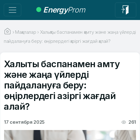
Energy
Prom
›
Мақалалар
›
Халықты баспанамен қамту және жаңа үйлерді
пайдалануға беру: өңірлердегі қазіргі жағдай қалай?
Халықты баспанамен қамту
және жаңа үйлерді
пайдалануға беру:
өңірлердегі қазіргі жағдай
қалай?
17 сентября 2025
261