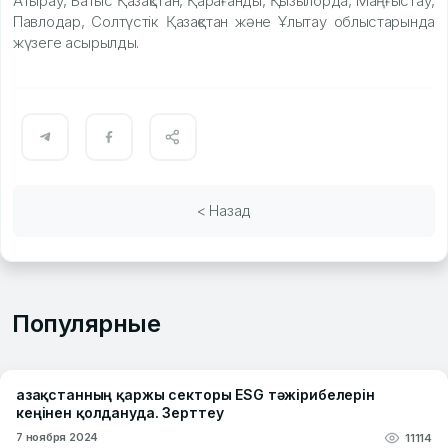
Атырау, Батыс Қазақстан, Қарағанды, Қызылорда, Маңғыстау,
Павлодар, Солтүстік Қазақстан және Ұлытау облыстарында
жүзеге асырылды.
< Назад
Популярные
Қазақстанның қаржы секторы ESG тәжірибелерін
кеңінен қолдануда. Зерттеу
7 ноября 2024
11114