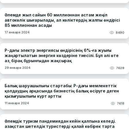
Әлемде жыл сайын 60 миллионнан астам жеңіл
автокөлік шығарылады, ал көліктердің жалпы өндірісі
85 миллионнан асады
17 января 2024
8490
ҚР-дағы электр энергиясы өндірісінің 6%-ға жуығы
жаңартылатын энергия көздеріне тиесілі. Бұл әлі өте
аз, бірақ бұрынғыдан жақсырақ
29 января 2024
7629
Балық шаруашылығы стартабы: ҚР-дағы мемлекеттік
қолдаудың арқасында бизнестің балық өсіруге деген
қызығушылығы күрт артты
11 января 2024
7618
Әлемдік туризм пандемиядан кейін қалпына келеді.
Қазақстан шетелдік туристерді қалай көбірек тарта