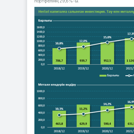
портфелінің 29,6%-ы.