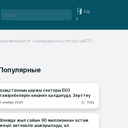
Кір
у
қстандық өнеркәсіп салымдарының рекордтық 20%-
Популярные
Қазақстанның қаржы секторы ESG
тәжірибелерін кеңінен қолдануда. Зерттеу
7 ноября 2024
11112
Әлемде жыл сайын 60 миллионнан астам
жеңіл автокөлік шығарылады, ал