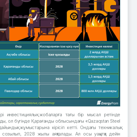
ірі инвестициялық жобаларға тағы бір мысал ретінде
лады, ол бүгінде Қарағанды облысындағы «Qazaqstan Steel
ындық жұмыстарына кірісіп кетті. Ондағы техникалық
озылып, 2028 жылы аяқталады. Ал осы уақытқа дейін