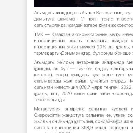
Ағымдағы жылдың он айында Қазақстанның тау-
дамытуға шамамен 1,1 трлн теңге инвест
салыстырғанда, жағдай өзгере қойған жоқ, сект
ТМК — Қазақстан экономикасының мықты инвест
инвестицияның жалпы сомасына шаққанда 
инвестицияның жиынтық үлесі 20%-ды құрады, б
тармаққа артық. Сонымен қатар, бұл соңғы бірне
Ағымдағы жылдың қаңтар–қазан айларында ме
құйылды, ал бұл — тау-кен өндіру секторын
кетерлігі, соңғы жылдары қара және түсті ме
салымдарды жыл сайын ұлғайтып отырды. Мы
салынған инвестиция 878,7 млрд теңгені, 2022
құрады, тіпті, 2020 жылы орын алған «коронад
теңге салынды.
Металлургия өндірісіне салынған күрделі 
Өнеркәсіптік жаңартуға салынған ең үлкен с
жылдың он айында қуаттылыққа, сондай-ақ қара ж
салынған инвестиция 398,9 млрд теңгеден ас