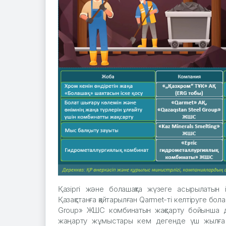
Қазіргі және болашақта жүзеге асырылатын 
Қазақстанға қайтарылған Qarmet-ті келтіруге бо
Group» ЖШС комбинатын жақсарту бойынша дай
жаңарту жұмыстары кем дегенде үш жылға с