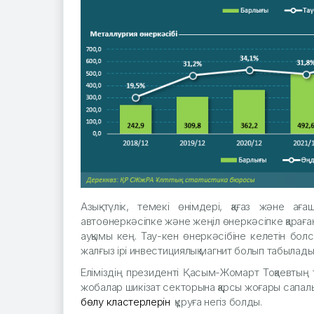
Азық-түлік, темекі өнімдері, қағаз және ағ
автоөнеркәсіпке және жеңіл өнеркәсіпке қараға
ауқымы кең. Тау-кен өнеркәсібіне келетін бол
жалғыз ірі инвестициялық магнит болып табылады
Еліміздің президенті Қасым-Жомарт Тоқаевтың 
жобалар шикізат секторына қарсы жоғары сапал
бөлу кластерлерін
құруға негіз болды.