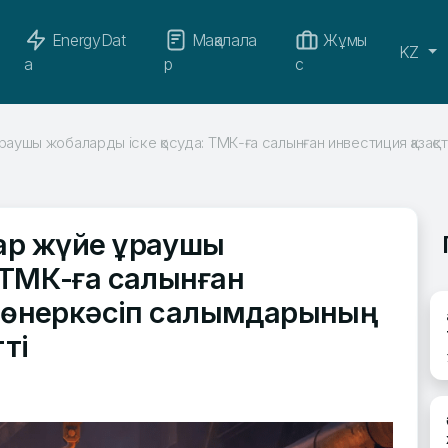
EnergyDat
Мақалала
Жұмы
KZ
a
р
с
ұраушы жобаларды іске қосуда: ТМК-ға салынған инвестиция қаза
ар жүйе құраушы
: ТМК-ға салынған
ық өнеркәсіп салымдарының
ті