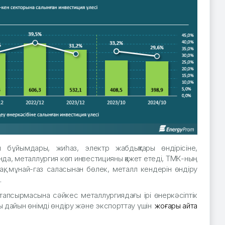
аш бұйымдары, жиһаз, электр жабдықтары өндірісіне,
нда, металлургия көп инвестицияны қажет етеді, ТМК-ның
сақ, мұнай-газ саласынан бөлек, металл кендерін өндіру
.
тапсырмасына сәйкес металлургиядағы ірі өнеркәсіптік
ы дайын өнімді өндіру және экспорттау үшін
жоғары қайта