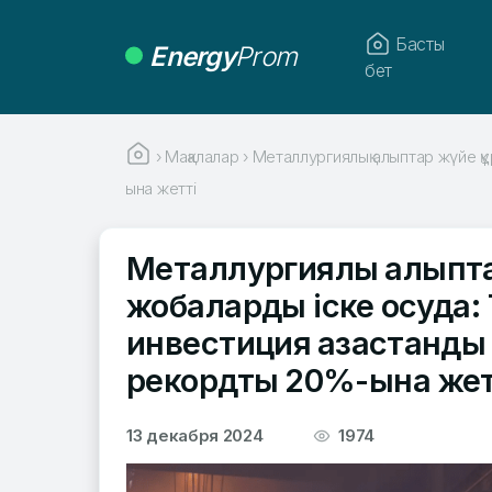
Басты
Energy
Prom
бет
›
Мақалалар
›
Металлургиялық алыптар жүйе қ
ына жетті
Металлургиялық алыпт
жобаларды іске қосуда
инвестиция қазақстанд
рекордтық 20%-ына жет
13 декабря 2024
1974