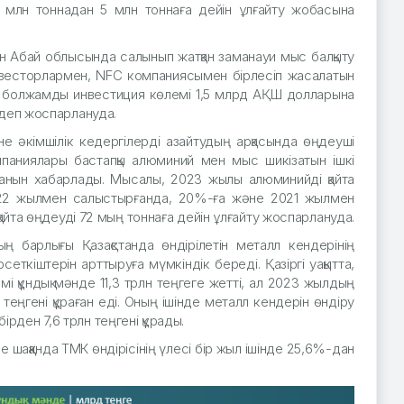
 млн тоннадан 5 млн тоннаға дейін ұлғайту жобасына
н Абай облысында салынып жатқан заманауи мыс балқыту
инвесторлармен, NFC компаниясымен бірлесіп жасалатын
н болжамды инвестиция көлемі 1,5 млрд АҚШ долларына
деп жоспарлануда.
не әкімшілік кедергілерді азайтудың арқасында өңдеуші
мпаниялары бастапқы алюминий мен мыс шикізатын ішкі
ойғанын хабарлады. Мысалы, 2023 жылы алюминийді қайта
022 жылмен салыстырғанда, 20%-ға және 2021 жылмен
айта өңдеуді 72 мың тоннаға дейін ұлғайту жоспарлануда.
 барлығы Қазақстанда өндірілетін металл кендерінің
еткіштерін арттыруға мүмкіндік береді. Қазіргі уақытта,
құндық мәнде 11,3 трлн теңгеге жетті, ал 2023 жылдың
теңгені құраған еді. Оның ішінде металл кендерін өндіру
бірден 7,6 трлн теңгені құрады.
е шаққанда ТМК өндірісінің үлесі бір жыл ішінде 25,6%-дан