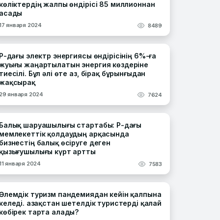
көліктердің жалпы өндірісі 85 миллионнан
асады
17 января 2024
8489
ҚР-дағы электр энергиясы өндірісінің 6%-ға
жуығы жаңартылатын энергия көздеріне
тиесілі. Бұл әлі өте аз, бірақ бұрынғыдан
жақсырақ
29 января 2024
7624
Балық шаруашылығы стартабы: ҚР-дағы
мемлекеттік қолдаудың арқасында
бизнестің балық өсіруге деген
қызығушылығы күрт артты
11 января 2024
7583
Әлемдік туризм пандемиядан кейін қалпына
келеді. Қазақстан шетелдік туристерді қалай
көбірек тарта алады?