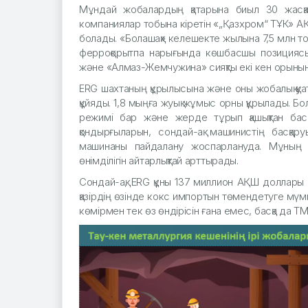
Мұндай жобалардың қатарына биыл 30 жасқа 
компаниялар тобына кіретін «„Қазхром“ ТҰК» АҚ
болады. «Болашақ» келешекте жылына 7,5 млн тон
ферроқорытпа нарығында көшбасшы позициясын
және «Алмаз-Жемчужина» сияқты екі кен орынын
ERG шахтаның құрылысына және оны жобалық қуа
құйяды. 1,8 мыңға жуық жұмыс орны құрылады. 
режимі бар және жерде тұрып қашықтан басқ
қондырғыларын, сондай-ақ машинистің басқару
машинаны пайдалану жоспарлануда. Мұның бә
өнімділігін айтарлықтай арттырады.
Сондай-ақ, ERG құны 137 миллион АҚШ доллары
қазірдің өзінде кокс импортын төмендетуге мүм
көмірмен тек өз өндірісін ғана емес, басқа да 