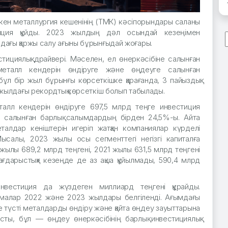
кен металлургия кешенінің (ТМК) кәсіпорындары саланы
иция құйды. 2023 жылдың дәл осындай кезеңімен
ордағы қаржы салу ағыны бұрынғыдай жоғары.
ициялық драйвері. Мәселен, ел өнеркәсібіне салынған
металл кендерін өндіруге және өңдеуге салынған
ұл бір жыл бұрынғы көрсеткішке қарағанда, 3 пайыздық
ше жылдағы рекордтық көрсеткіш болып табылады.
талл кендерін өндіруге 697,5 млрд теңге инвестиция
а салынған барлық салымдардың бірден 24,5%-ы. Айта
талдар кеніштерін игеріп жатқан компаниялар күрделі
салы, 2023 жылы осы сегменттегі негізгі капиталға
 жылы 689,2 млрд теңгені, 2021 жылы 631,5 млрд теңгені
ағдарыстық» кезеңде де аз ақша құйылмады, 590,4 млрд
инвестиция да жүздеген миллиард теңгені құрайды.
омалар 2022 және 2023 жылдары белгіленді. Ағымдағы
әне түсті металдарды өндіру және қайта өңдеу зауыттарына
ты, бұл — өңдеу өнеркәсібінің барлық инвестициялық