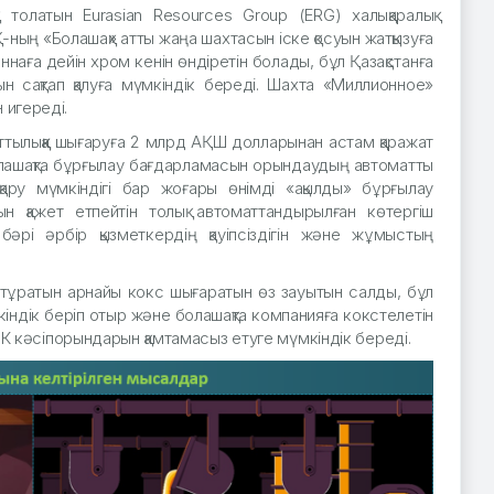
толатын Eurasian Resources Group (ERG) халықаралық
-ның «Болашақ» атты жаңа шахтасын іске қосуын жатқызуға
наға дейін хром кенін өндіретін болады, бұл Қазақстанға
 сақтап қалуға мүмкіндік береді. Шахта «Миллионное»
 игереді.
ттылыққа шығаруға 2 млрд АҚШ долларынан астам қаражат
Болашақта бұрғылау бағдарламасын орындаудың автоматты
ару мүмкіндігі бар жоғары өнімді «ақылды» бұрғылау
ын қажет етпейтін толық автоматтандырылған көтергіш
рі әрбір қызметкердің қауіпсіздігін және жұмыстың
 тұратын арнайы кокс шығаратын өз зауытын салды, бұл
кіндік беріп отыр және болашақта компанияға кокстелетін
ТМК кәсіпорындарын қамтамасыз етуге мүмкіндік береді.