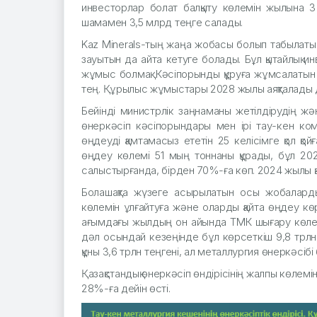
инвесторлар болат балқыту көлемін жылына 3
шамамен 3,5 млрд теңге салады.
Kaz Minerals-тың жаңа жобасы болып табылаты
зауытын да айта кетуге болады. Бұл қытайлық 
жұмыс болмақ. Кәсіпорынды құруға жұмсалаты
тең. Құрылыс жұмыстары 2028 жылы аяқталады 
Бейінді министрлік заңнаманы жетілдірудің жә
өнеркәсіп кәсіпорындары мен ірі тау-кен ко
өңдеуді қамтамасыз ететін 25 келісімге қол қ
өңдеу көлемі 51 мың тоннаны құрады, бұл 2
салыстырғанда, бірден 70%-ға көп. 2024 жылы қ
Болашақта жүзеге асырылатын осы жобалардың
көлемін ұлғайтуға және оларды қайта өңдеу көрс
ағымдағы жылдың он айында ТМК шығару көлемі 
дәл осындай кезеңінде бұл көрсеткіш 9,8 трлн 
құны 3,6 трлн теңгені, ал металлургия өнеркәсібі 
Қазақстандық өнеркәсіп өндірісінің жалпы көлемін
28%-ға дейін өсті.